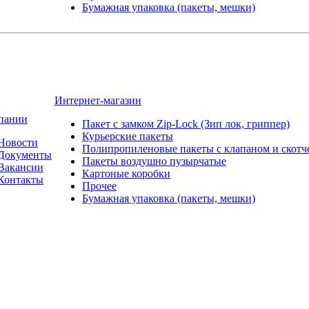
Бумажная упаковка (пакеты, мешки)
Интернет-магазин
пании
Пакет с замком Zip-Lock (Зип лок, гриппер)
Курьерские пакеты
Новости
Полипропиленовые пакеты с клапаном и скот
Документы
Пакеты воздушно пузырчатые
Вакансии
Картоные коробки
Контакты
Прочее
Бумажная упаковка (пакеты, мешки)