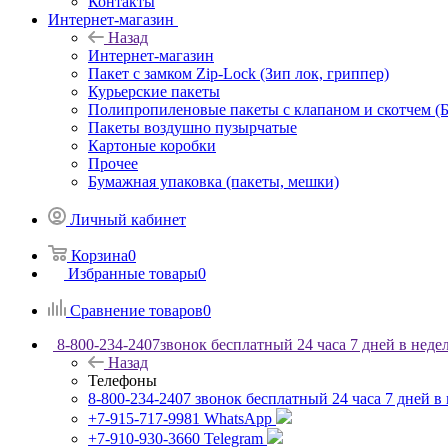
Контакты
Интернет-магазин
Назад
Интернет-магазин
Пакет с замком Zip-Lock (Зип лок, гриппер)
Курьерские пакеты
Полипропиленовые пакеты с клапаном и скотчем 
Пакеты воздушно пузырчатые
Картоные коробки
Прочее
Бумажная упаковка (пакеты, мешки)
Личный кабинет
Корзина
0
Избранные товары
0
Сравнение товаров
0
8-800-234-2407
звонок бесплатный 24 часа 7 дней в неде
Назад
Телефоны
8-800-234-2407
звонок бесплатный 24 часа 7 дней в
+7-915-717-9981
WhatsApp
+7-910-930-3660
Telegram