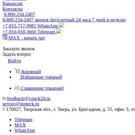
Вакансии
Контакты
8-800-234-2407
8-800-234-2407
звонок бесплатный 24 часа 7 дней в неделю
+7-915-717-9981
WhatsApp
+7-910-930-3660
Telegram
MAX - начать чат
Заказать звонок
Задать вопрос
Войти
Корзина
0
Избранные товары
0
Сравнение товаров
0
feedback@i-pack24.ru
service@innteck.ru
170027, Тверская обл., г. Тверь, ул. Бригадная, д. 55, офис 3, э
Telegram
MAX
WhatsApp