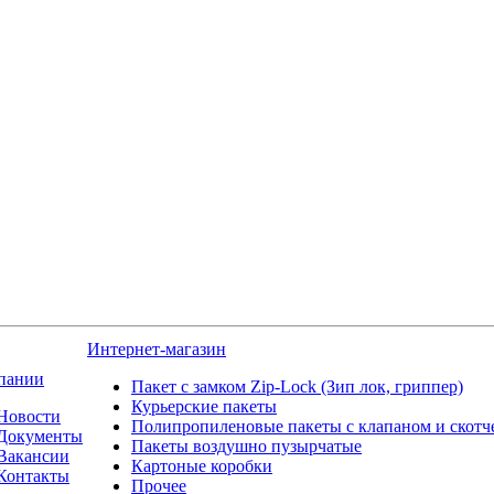
Интернет-магазин
пании
Пакет с замком Zip-Lock (Зип лок, гриппер)
Курьерские пакеты
Новости
Полипропиленовые пакеты с клапаном и скот
Документы
Пакеты воздушно пузырчатые
Вакансии
Картоные коробки
Контакты
Прочее