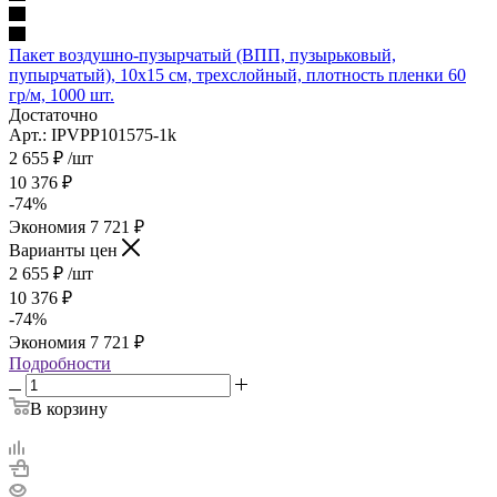
Пакет воздушно-пузырчатый (ВПП, пузырьковый,
пупырчатый), 10х15 см, трехслойный, плотность пленки 60
гр/м, 1000 шт.
Достаточно
Арт.: IPVPP101575-1k
2 655
₽
/шт
10 376
₽
-
74
%
Экономия
7 721
₽
Варианты цен
2 655
₽
/шт
10 376
₽
-
74
%
Экономия
7 721
₽
Подробности
В корзину