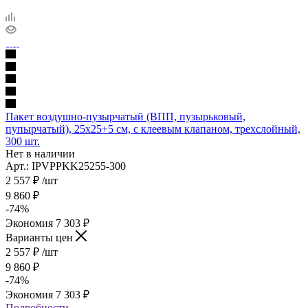
Пакет воздушно-пузырчатый (ВПП, пузырьковый,
пупырчатый), 25х25+5 см, с клеевым клапаном, трехслойный,
300 шт.
Нет в наличии
Арт.: IPVPPKK25255-300
2 557
₽
/шт
9 860
₽
-
74
%
Экономия
7 303
₽
Варианты цен
2 557
₽
/шт
9 860
₽
-
74
%
Экономия
7 303
₽
Подробности