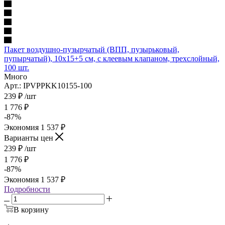
Пакет воздушно-пузырчатый (ВПП, пузырьковый,
пупырчатый), 10х15+5 см, с клеевым клапаном, трехслойный,
100 шт.
Много
Арт.: IPVPPKK10155-100
239
₽
/шт
1 776
₽
-
87
%
Экономия
1 537
₽
Варианты цен
239
₽
/шт
1 776
₽
-
87
%
Экономия
1 537
₽
Подробности
В корзину