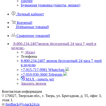
Прочее
Бумажная упаковка (пакеты, мешки)
Личный кабинет
Корзина
0
Избранные товары
0
Сравнение товаров
0
8-800-234-2407
звонок бесплатный 24 часа 7 дней в
неделю
Назад
Телефоны
8-800-234-2407
звонок бесплатный 24 часа 7 дней
в неделю
+7-915-717-9981
WhatsApp
+7-910-930-3660
Telegram
MAX - начать чат
Заказать звонок
Контактная информация
170027, Тверская обл., г. Тверь, ул. Бригадная, д. 55, офис 3,
этаж 1.
feedback@i-pack24.ru