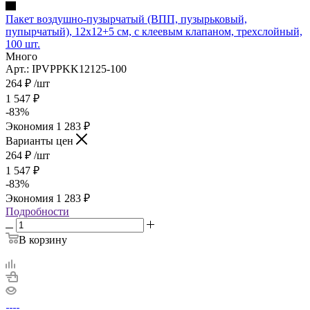
Пакет воздушно-пузырчатый (ВПП, пузырьковый,
пупырчатый), 12х12+5 см, с клеевым клапаном, трехслойный,
100 шт.
Много
Арт.: IPVPPKK12125-100
264
₽
/шт
1 547
₽
-
83
%
Экономия
1 283
₽
Варианты цен
264
₽
/шт
1 547
₽
-
83
%
Экономия
1 283
₽
Подробности
В корзину