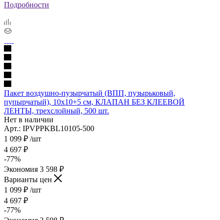
Подробности
Пакет воздушно-пузырчатый (ВПП, пузырьковый,
пупырчатый), 10х10+5 см, КЛАПАН БЕЗ КЛЕЕВОЙ
ЛЕНТЫ, трехслойный, 500 шт.
Нет в наличии
Арт.: IPVPPKBL10105-500
1 099
₽
/шт
4 697
₽
-
77
%
Экономия
3 598
₽
Варианты цен
1 099
₽
/шт
4 697
₽
-
77
%