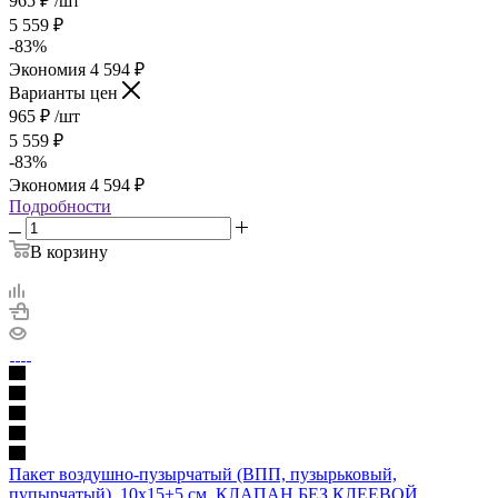
965
₽
/шт
5 559
₽
-
83
%
Экономия
4 594
₽
Варианты цен
965
₽
/шт
5 559
₽
-
83
%
Экономия
4 594
₽
Подробности
В корзину
Пакет воздушно-пузырчатый (ВПП, пузырьковый,
пупырчатый), 10х15+5 см, КЛАПАН БЕЗ КЛЕЕВОЙ