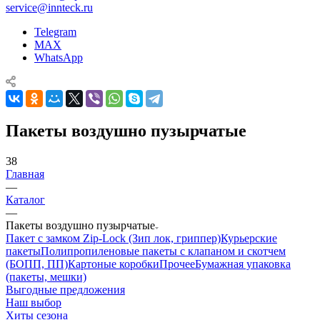
service@innteck.ru
Telegram
MAX
WhatsApp
Пакеты воздушно пузырчатые
38
Главная
—
Каталог
—
Пакеты воздушно пузырчатые
Пакет с замком Zip-Lock (Зип лок, гриппер)
Курьерские
пакеты
Полипропиленовые пакеты с клапаном и скотчем
(БОПП, ПП)
Картоные коробки
Прочее
Бумажная упаковка
(пакеты, мешки)
Выгодные предложения
Наш выбор
Хиты сезона