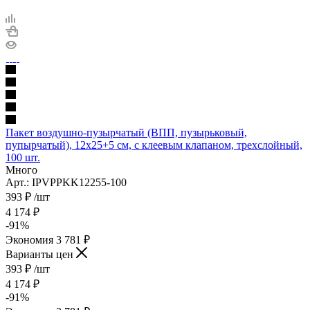
Пакет воздушно-пузырчатый (ВПП, пузырьковый,
пупырчатый), 12х25+5 см, с клеевым клапаном, трехслойный,
100 шт.
Много
Арт.: IPVPPKK12255-100
393
₽
/шт
4 174
₽
-
91
%
Экономия
3 781
₽
Варианты цен
393
₽
/шт
4 174
₽
-
91
%