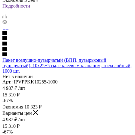
Экономия
3 598
₽
Подробности
Пакет воздушно-пузырчатый (ВПП, пузырьковый,
пупырчатый), 10х25+5 см, с клеевым клапаном, трехслойный,
1000 шт.
Нет в наличии
Арт.: IPVPPKK10255-1000
4 987
₽
/шт
15 310
₽
-
67
%
Экономия
10 323
₽
Варианты цен
4 987
₽
/шт
15 310
₽
-
67
%