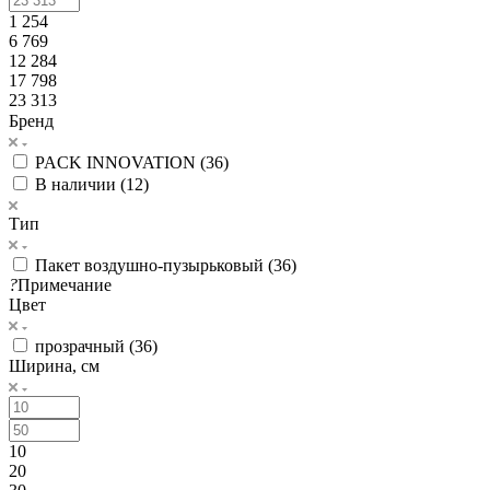
1 254
6 769
12 284
17 798
23 313
Бренд
PACK INNOVATION (
36
)
В наличии (
12
)
Тип
Пакет воздушно-пузырьковый (
36
)
?
Примечание
Цвет
прозрачный (
36
)
Ширина, см
10
20