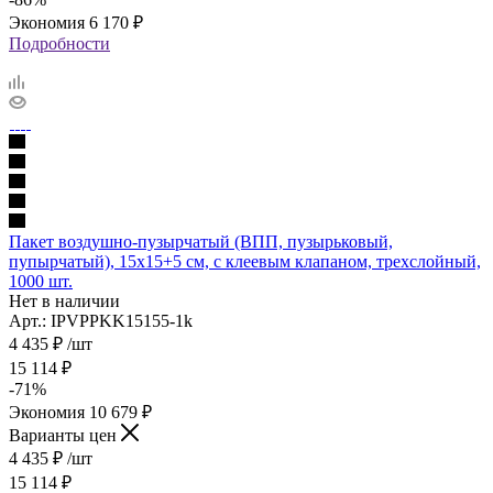
Экономия
6 170
₽
Подробности
Пакет воздушно-пузырчатый (ВПП, пузырьковый,
пупырчатый), 15х15+5 см, с клеевым клапаном, трехслойный,
1000 шт.
Нет в наличии
Арт.: IPVPPKK15155-1k
4 435
₽
/шт
15 114
₽
-
71
%
Экономия
10 679
₽
Варианты цен
4 435
₽
/шт
15 114
₽