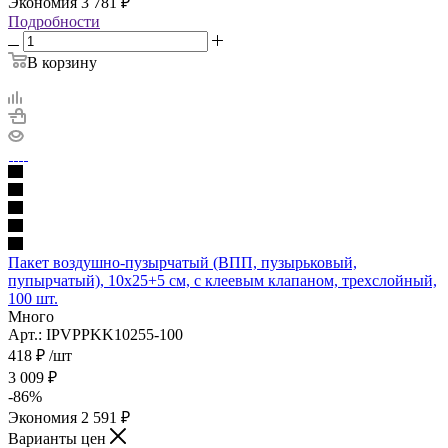
Экономия
3 781
₽
Подробности
В корзину
Пакет воздушно-пузырчатый (ВПП, пузырьковый,
пупырчатый), 10х25+5 см, с клеевым клапаном, трехслойный,
100 шт.
Много
Арт.: IPVPPKK10255-100
418
₽
/шт
3 009
₽
-
86
%
Экономия
2 591
₽
Варианты цен