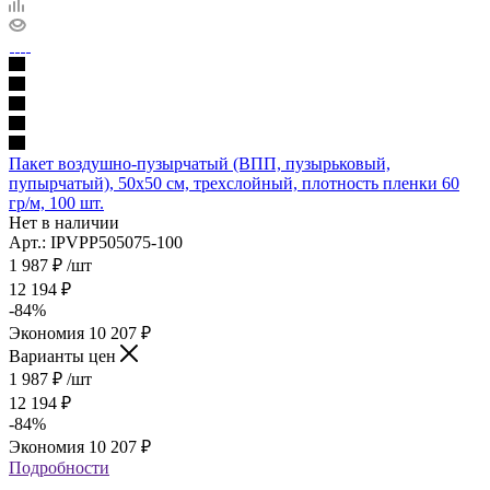
Пакет воздушно-пузырчатый (ВПП, пузырьковый,
пупырчатый), 50х50 см, трехслойный, плотность пленки 60
гр/м, 100 шт.
Нет в наличии
Арт.: IPVPP505075-100
1 987
₽
/шт
12 194
₽
-
84
%
Экономия
10 207
₽
Варианты цен
1 987
₽
/шт
12 194
₽
-
84
%
Экономия
10 207
₽
Подробности