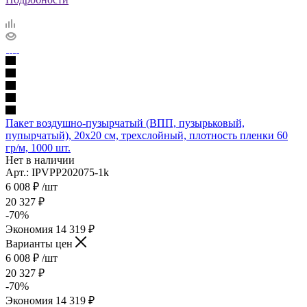
Пакет воздушно-пузырчатый (ВПП, пузырьковый,
пупырчатый), 20х20 см, трехслойный, плотность пленки 60
гр/м, 1000 шт.
Нет в наличии
Арт.: IPVPP202075-1k
6 008
₽
/шт
20 327
₽
-
70
%
Экономия
14 319
₽
Варианты цен
6 008
₽
/шт
20 327
₽
-
70
%
Экономия
14 319
₽