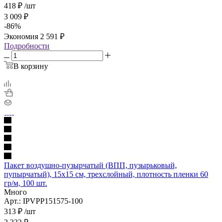
418
₽
/шт
3 009
₽
-
86
%
Экономия
2 591
₽
Подробности
В корзину
Пакет воздушно-пузырчатый (ВПП, пузырьковый,
пупырчатый), 15х15 см, трехслойный, плотность пленки 60
гр/м, 100 шт.
Много
Арт.: IPVPP151575-100
313
₽
/шт