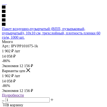
Пакет воздушно-пузырчатый (ВПП, пузырьковый,
пупырчатый), 10х10 см, трехслойный, плотность пленки 60
гр/м, 1000 шт.
Много
Арт.: IPVPP101075-1k
1 902
₽
/шт
14 058
₽
-
86
%
Экономия
12 156
₽
Варианты цен
1 902
₽
/шт
14 058
₽
-
86
%
Экономия
12 156
₽
Подробности
В корзину