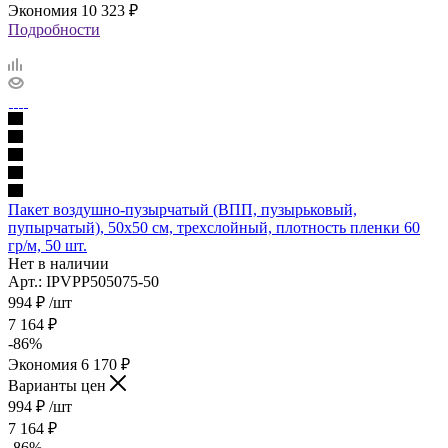
Экономия
10 323
₽
Подробности
Пакет воздушно-пузырчатый (ВПП, пузырьковый,
пупырчатый), 50х50 см, трехслойный, плотность пленки 60
гр/м, 50 шт.
Нет в наличии
Арт.: IPVPP505075-50
994
₽
/шт
7 164
₽
-
86
%
Экономия
6 170
₽
Варианты цен
994
₽
/шт
7 164
₽
-
86
%