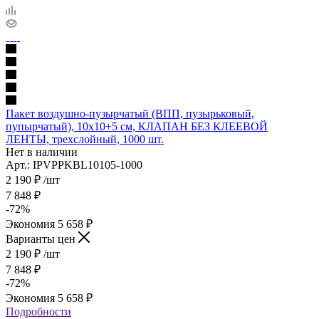
Пакет воздушно-пузырчатый (ВПП, пузырьковый,
пупырчатый), 10х10+5 см, КЛАПАН БЕЗ КЛЕЕВОЙ
ЛЕНТЫ, трехслойный, 1000 шт.
Нет в наличии
Арт.: IPVPPKBL10105-1000
2 190
₽
/шт
7 848
₽
-
72
%
Экономия
5 658
₽
Варианты цен
2 190
₽
/шт
7 848
₽
-
72
%
Экономия
5 658
₽
Подробности